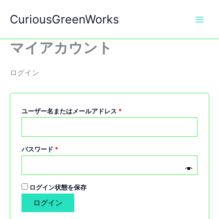
内
CuriousGreenWorks
容
を
ス
マイアカウント
キ
ッ
ログイン
プ
必
ユーザー名またはメールアドレス
*
須
必
パスワード
*
須
ログイン状態を保存
ログイン